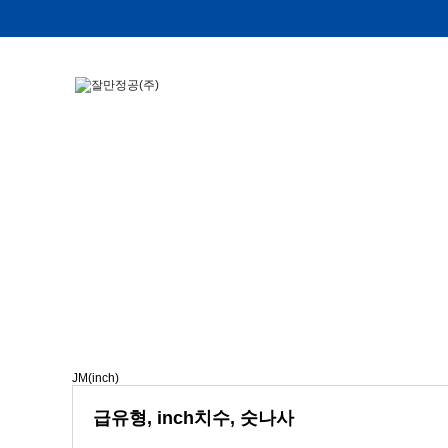
로드 엔드
스페리칼 플레인
JF(mm)
JM(mm)
JM(inch)
급유형, inch치수, 숫나사