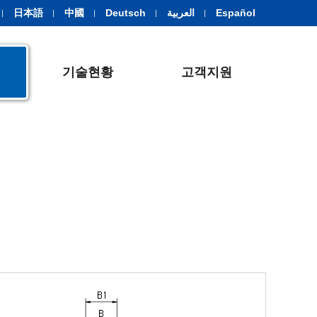
日本語
中國
Deutsch
العربية
Español
기술현황
고객지원
터드형 트랙롤러
요오크형 트랙롤러
요오크형 트랙롤러
LM 스트로크
JMT
JFTS
JMTS