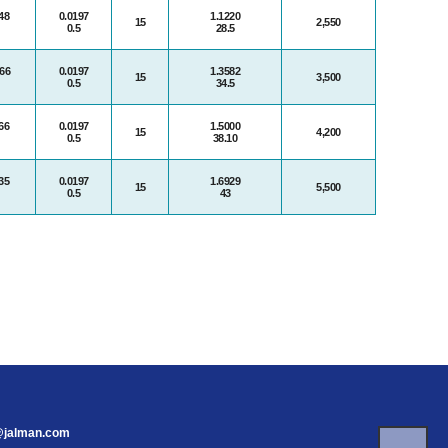
48
0.0197
1.1220
15
2,550
0.5
28.5
66
0.0197
1.3582
15
3,500
0.5
34.5
66
0.0197
1.5000
15
4,200
0.5
38.10
35
0.0197
1.6929
15
5,500
0.5
43
c@jalman.com