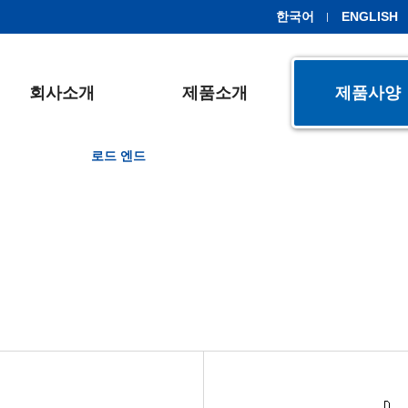
한국어
ENGLISH
회사소개
제품소개
제품사양
로드 엔드
스페리칼 플레인
볼 조인트
스
LM 스트로크
볼 조인트
스터드형 트랙롤러
JF(inch)
JM(inch)
JFT