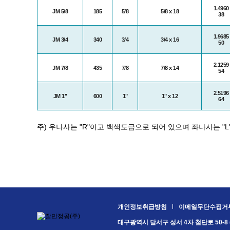
1.4960
JM 5/8
185
5/8
5/8 x 18
38
1.9685
JM 3/4
340
3/4
3/4 x 16
50
2.1259
JM 7/8
435
7/8
7/8 x 14
54
2.5196
JM 1''
600
1"
1" x 12
64
주) 우나사는 "R"이고 백색도금으로 되어 있으며 좌나사는 "
개인정보취급방침
이메일무단수집거
대구광역시 달서구 성서 4차 첨단로 50-8 (