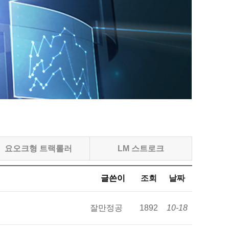
요오크형 트랙롤러
LM 스트로크
글쓴이
조회
날짜
잘만정공
1892
10-18