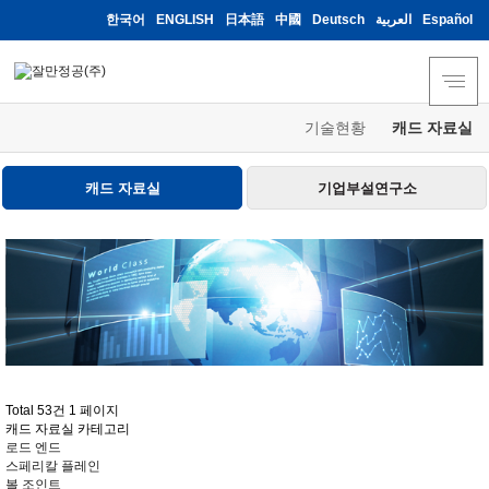
한국어
ENGLISH
日本語
中國
Deutsch
العربية
Español
기술현황
캐드 자료실
캐드 자료실
기업부설연구소
Total 53건
1 페이지
캐드 자료실 카테고리
로드 엔드
스페리칼 플레인
볼 조인트