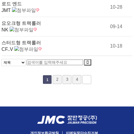
로드 엔드
10-28
JMT
요오크형 트랙롤러
09-14
NK
스터드형 트랙롤러
10-18
CF..V
2
3
4
1
개인정보취급방침
이메일무단수집거부